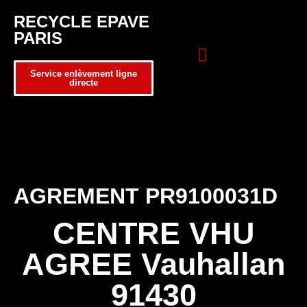
RECYCLE EPAVE
PARIS
Service enlèvement ligne
directe
Zone d’intervention
Formulaire de contact
AGREMENT PR9100031D
CENTRE VHU
AGREE Vauhallan
91430