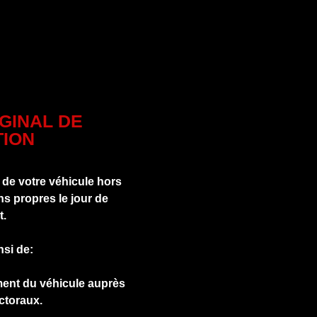
IGINAL DE
ION
 de votre véhicule hors
s propres le jour de
t.
nsi de:
ment du véhicule auprès
ctoraux.