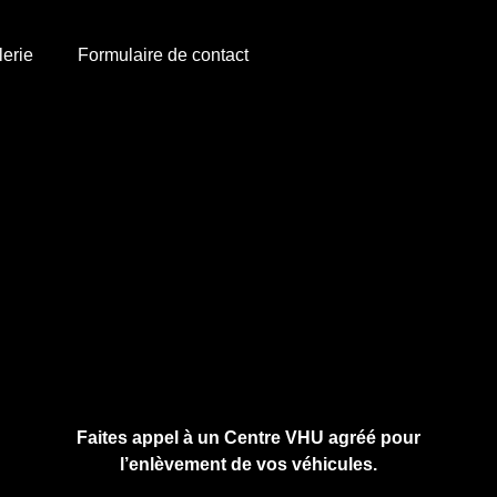
lerie
Formulaire de contact
Cliquez ici pour nous contacter, cela ne
vous engage à rien.
Faites appel à un Centre VHU agréé pour
l’enlèvement de vos véhicules.