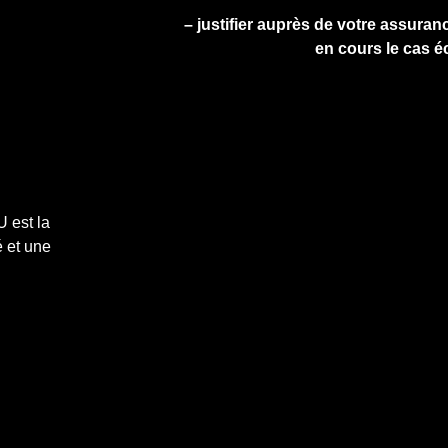
– justifier auprès de votre assuranc
en cours le cas é
 est la
 et une