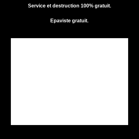
Service et destruction 100% gratuit.
Epaviste gratuit.
CENTRE AGREE VHU
Agrément PR9100031D