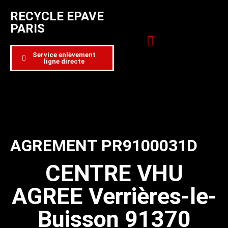
RECYCLE EPAVE
PARIS
Service enlèvement
ligne directe
Zone d’intervention
Formulaire de contact
AGREMENT PR9100031D
CENTRE VHU
AGREE Verrières-le-
Buisson 91370