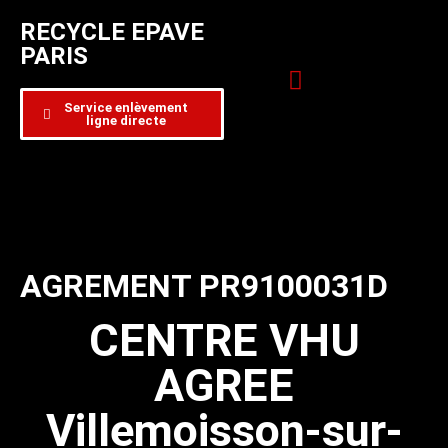
RECYCLE EPAVE
PARIS
Service enlèvement
ligne directe
Zone d’intervention
Formulaire de contact
AGREMENT PR9100031D
CENTRE VHU
AGREE
Villemoisson-sur-