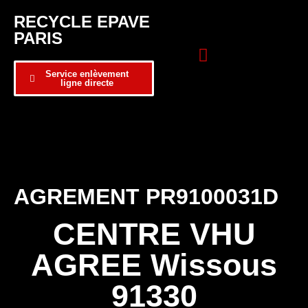
RECYCLE EPAVE
PARIS
Service enlèvement
ligne directe
Zone d’intervention
Formulaire de contact
AGREMENT PR9100031D
CENTRE VHU
AGREE Wissous
91330